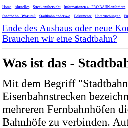
Home
Aktuelles
Streckenübersicht
Informationen zu PRO BAHN anfordern
Stadtbahn - Warum?
Stadtbahn anderswo
Dokumente
Untersuchungen
Fi
Ende des Ausbaus oder neue Ko
Brauchen wir eine Stadtbahn?
Was ist das - Stadtba
Mit dem Begriff "Stadtbahn
Eisenbahnstrecken bezeichne
mehreren Fernbahnhöfen die
Bahnhöfe zu verbinden. Aufg